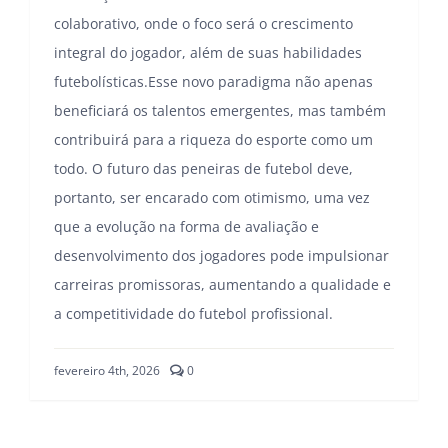
comments
fevereiro 4th, 2026
0
on
Avaliação
Futebol
Profissional