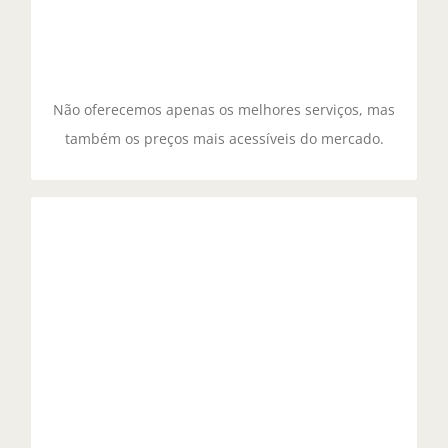
projeto, e sua estrutura influencia diretamente a
experiência do usuário.
Não oferecemos apenas os melhores serviços, mas
também os preços mais acessíveis do mercado.
Espalhe a palavra
Quando um visitante acessa um site, o design
atraente e uma navegação intuitiva tornam-se
fatores cruciais para manter sua atenção e
incentivá-lo a interagir com o conteúdo disponível.
A primeira impressão gerada pelo layout e pela
organização das informações pode determinar a
permanência do usuário na página, fazendo com