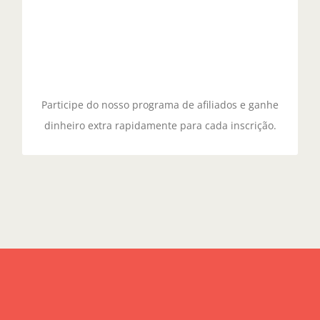
que ele explore outras áreas do site ou, pelo
contrário, busque alternativas mais agradáveis.
Participe do nosso programa de afiliados e ganhe
dinheiro extra rapidamente para cada inscrição.