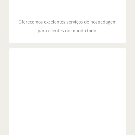
como a otimização para SEO e a manutenção
contínua podem impulsionar os resultados do seu
negócio online.
Oferecemos excelentes serviços de hospedagem
para clientes no mundo todo.
Preços Gerenciados
Excelência na Criação de Sites e Hospedagem para
Redes Sociais.
A Importância de um Site Bem Estruturado.
A relevância de ter um site bem estruturado no
contexto atual de presença online é inegável. Um
site atua como a vitrine digital de uma empresa ou